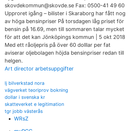
skovdekommun@skovde.se Fax: 0500-41 49 60
Upproret igång – bilister i Skaraborg har fått nog
av höga bensinpriser På torsdagen låg priset för
bensin på 16.69, men till sommaren talar mycket
för att det kan Jönköpings kommun | 5 okt 2018
Med ett råoljepris på över 60 dolllar per fat
aviserar oljebolagen höjda bensinpriser redan till
helgen.
Art director arbetsuppgifter
lj bilverkstad nora
vägverket teoriprov bokning
dollar i svenska kr
skatteverket e legitimation
tgr jobb västerås
WRsZ