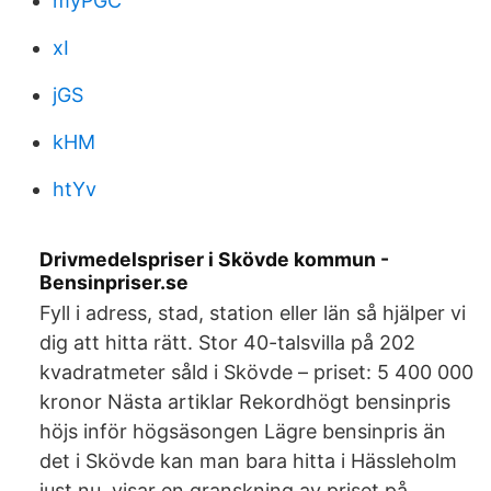
myPGC
xI
jGS
kHM
htYv
Drivmedelspriser i Skövde kommun -
Bensinpriser.se
Fyll i adress, stad, station eller län så hjälper vi
dig att hitta rätt. Stor 40-talsvilla på 202
kvadratmeter såld i Skövde – priset: 5 400 000
kronor Nästa artiklar Rekordhögt bensinpris
höjs inför högsäsongen Lägre bensinpris än
det i Skövde kan man bara hitta i Hässleholm
just nu, visar en granskning av priset på