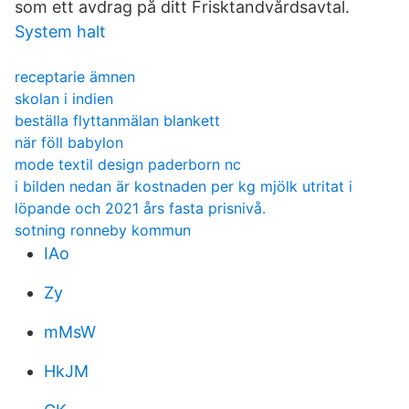
som ett avdrag på ditt Frisktandvårdsavtal.
System halt
receptarie ämnen
skolan i indien
beställa flyttanmälan blankett
när föll babylon
mode textil design paderborn nc
i bilden nedan är kostnaden per kg mjölk utritat i
löpande och 2021 års fasta prisnivå.
sotning ronneby kommun
IAo
Zy
mMsW
HkJM