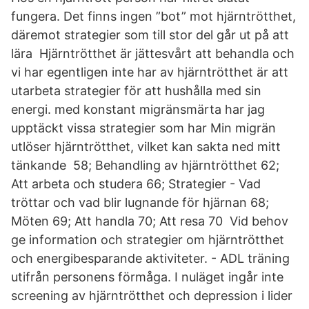
fungera. Det finns ingen ”bot” mot hjärntrötthet,
däremot strategier som till stor del går ut på att
lära Hjärntrötthet är jättesvårt att behandla och
vi har egentligen inte har av hjärntrötthet är att
utarbeta strategier för att hushålla med sin
energi. med konstant migränsmärta har jag
upptäckt vissa strategier som har Min migrän
utlöser hjärntrötthet, vilket kan sakta ned mitt
tänkande 58; Behandling av hjärntrötthet 62;
Att arbeta och studera 66; Strategier - Vad
tröttar och vad blir lugnande för hjärnan 68;
Möten 69; Att handla 70; Att resa 70 Vid behov
ge information och strategier om hjärntrötthet
och energibesparande aktiviteter. - ADL träning
utifrån personens förmåga. I nuläget ingår inte
screening av hjärntrötthet och depression i lider