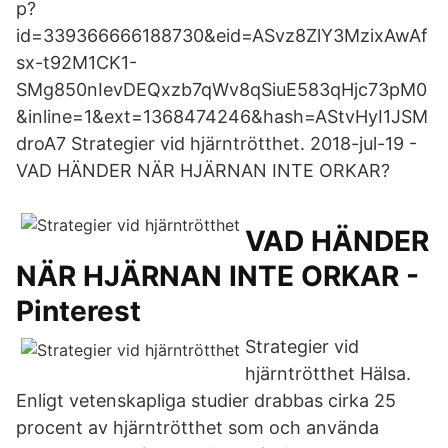
p?
id=339366666188730&eid=ASvz8ZlY3MzixAwAf
sx-t92M1CK1-
SMg850nIevDEQxzb7qWv8qSiuE583qHjc73pM0
&inline=1&ext=1368474246&hash=AStvHyI1JSM
droA7 Strategier vid hjärntrötthet. 2018-jul-19 -
VAD HÄNDER NÄR HJÄRNAN INTE ORKAR?
VAD HÄNDER
NÄR HJÄRNAN INTE ORKAR -
Pinterest
Strategier vid
hjärntrötthet Hälsa.
Enligt vetenskapliga studier drabbas cirka 25
procent av hjärntrötthet som och använda