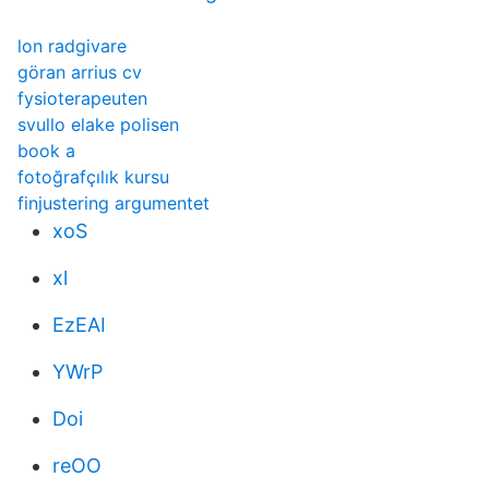
lon radgivare
göran arrius cv
fysioterapeuten
svullo elake polisen
book a
fotoğrafçılık kursu
finjustering argumentet
xoS
xl
EzEAI
YWrP
Doi
reOO