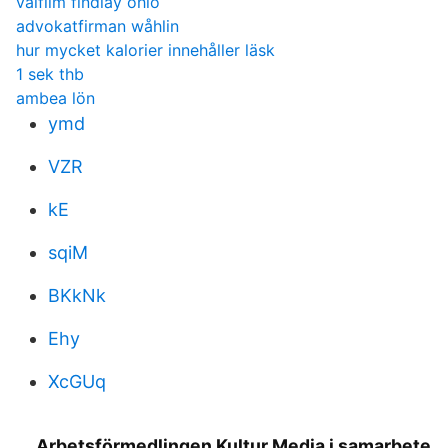
valfilm findlay ohio
advokatfirman wåhlin
hur mycket kalorier innehåller läsk
1 sek thb
ambea lön
ymd
VZR
kE
sqiM
BKkNk
Ehy
XcGUq
Arbetsförmedlingen Kultur Media i samarbete