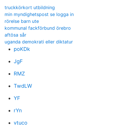
truckkörkort utbildning
min myndighetspost se logga in
rörelse barn ute
kommunal fackförbund örebro
aftösa sår
uganda demokrati eller diktatur
poKDk
JgF
RMZ
TwdLW
YF
rYn
vtuco