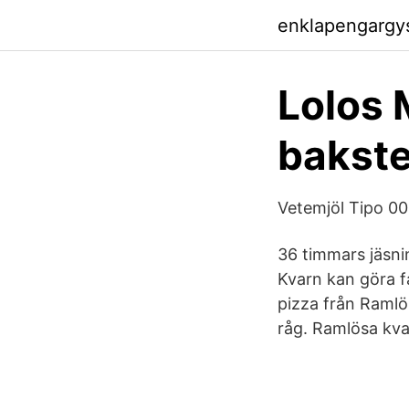
enklapengargy
Lolos 
bakste
Vetemjöl Tipo 00
36 timmars jäsni
Kvarn kan göra f
pizza från Ramlö
råg. Ramlösa kva