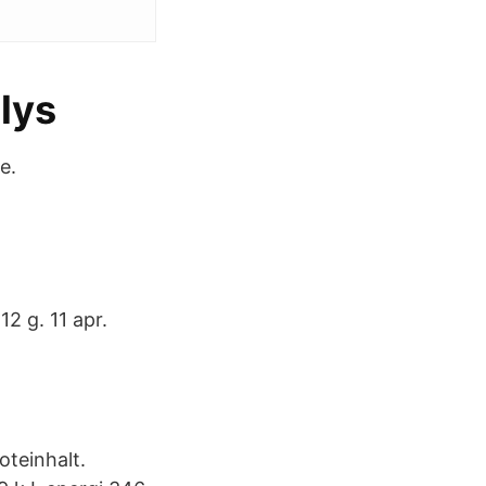
lys
e.
12 g. 11 apr.
oteinhalt.