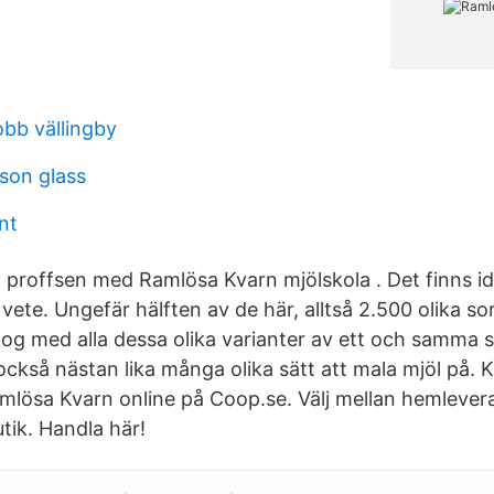
obb vällingby
sson glass
nt
 proffsen med Ramlösa Kvarn mjölskola . Det finns i
 vete. Ungefär hälften av de här, alltså 2.500 olika so
nog med alla dessa olika varianter av ett och samma 
också nästan lika många olika sätt att mala mjöl på. 
amlösa Kvarn online på Coop.se. Välj mellan hemlevera
tik. Handla här!