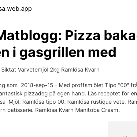
sa.web.app
Matblogg: Pizza baka
n i gasgrillen med
 Siktat Varvetemjöl 2kg Ramlösa Kvarn
ng som 2018-sep-15 - Med proffsmjölet Tipo "00" f
antastisk pizzadeg på egen hand. Läs receptet för e
sa Mjöl. Ramlösa tipo 00. Ramlösa rustique vete. Ra
rn patisserie. Ramlösa Kvarn Manitoba Cream.