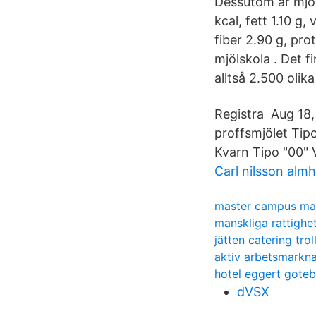
Dessutom är mjöle
kcal, fett 1.10 g
fiber 2.90 g, pr
mjölskola . Det f
alltså 2.500 olika
Registra Aug 18,
proffsmjölet Tip
Kvarn Tipo "00" 
Carl nilsson almh
master campus m
manskliga rattighe
jätten catering trol
aktiv arbetsmarkna
hotel eggert gote
dVSX