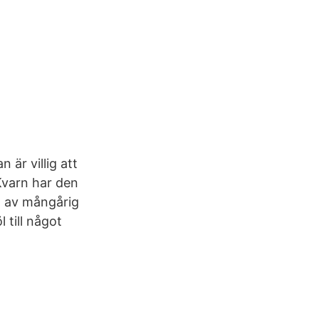
 är villig att
Kvarn har den
n av mångårig
till något