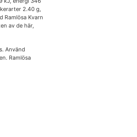
49 kJ, energi 346
ckerarter 2.40 g,
med Ramlösa Kvarn
ten av de här,
is. Använd
ten. Ramlösa