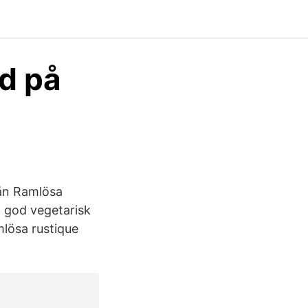
d på
rån Ramlösa
n god vegetarisk
mlösa rustique