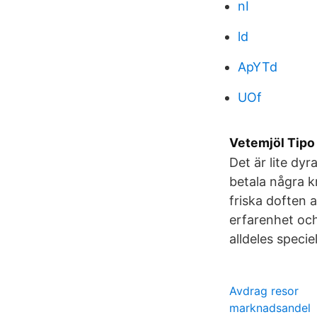
nI
ld
ApYTd
UOf
Vetemjöl Tipo 
Det är lite dyr
betala några k
friska doften 
erfarenhet och
alldeles speciel
Avdrag resor
marknadsandel