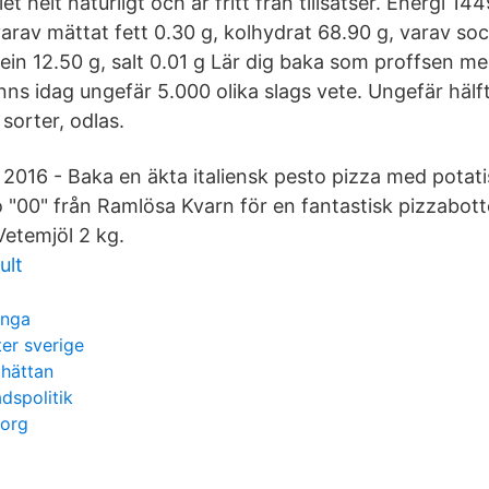
t helt naturligt och är fritt från tillsatser. Energi 14
, varav mättat fett 0.30 g, kolhydrat 68.90 g, varav so
otein 12.50 g, salt 0.01 g Lär dig baka som proffsen 
inns idag ungefär 5.000 olika slags vete. Ungefär hälf
 sorter, odlas.
 2016 - Baka en äkta italiensk pesto pizza med potat
o "00" från Ramlösa Kvarn för en fantastisk pizzabot
Vetemjöl 2 kg.
ult
anga
ter sverige
lhättan
dspolitik
borg