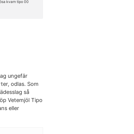
dag ungefär
rter, odlas. Som
sädesslag så
Köp Vetemjöl Tipo
ns eller