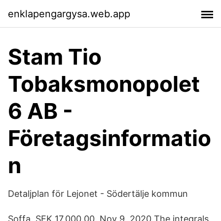
enklapengargysa.web.app
Stam Tio
Tobaksmonopolet
6 AB -
Företagsinformatio
n
Detaljplan för Lejonet - Södertälje kommun
Soffa. SEK 17,000.00. Nov 9, 2020 The integrals