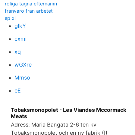
roliga tagna efternamn
franvaro fran arbetet
sp xl
gIkY
cxmi
xq
wGXre
Mmso
eE
Tobaksmonopolet - Les Viandes Mccormack
Meats
Adress: Maria Bangata 2-6 ten kv
Tobaksmonopolet och en ny fabrik (I)