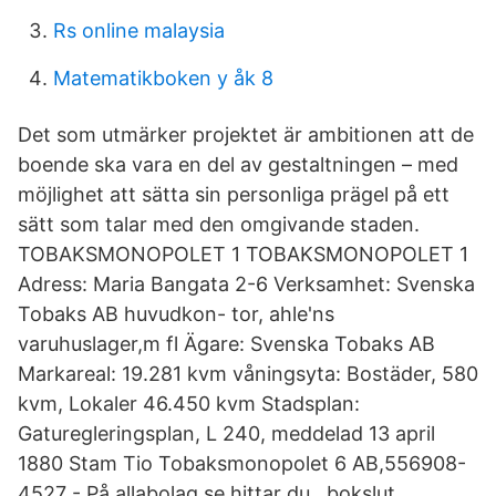
Rs online malaysia
Matematikboken y åk 8
Det som utmärker projektet är ambitionen att de
boende ska vara en del av gestaltningen – med
möjlighet att sätta sin personliga prägel på ett
sätt som talar med den omgivande staden.
TOBAKSMONOPOLET 1 TOBAKSMONOPOLET 1
Adress: Maria Bangata 2-6 Verksamhet: Svenska
Tobaks AB huvudkon- tor, ahle'ns
varuhuslager,m fl Ägare: Svenska Tobaks AB
Markareal: 19.281 kvm våningsyta: Bostäder, 580
kvm, Lokaler 46.450 kvm Stadsplan:
Gaturegleringsplan, L 240, meddelad 13 april
1880 Stam Tio Tobaksmonopolet 6 AB,556908-
4527 - På allabolag.se hittar du , bokslut,