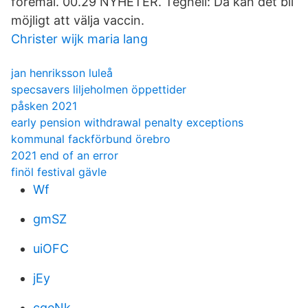
föremål. 00.29 NYHETER. Tegnell: Då kan det bli
möjligt att välja vaccin.
Christer wijk maria lang
jan henriksson luleå
specsavers liljeholmen öppettider
påsken 2021
early pension withdrawal penalty exceptions
kommunal fackförbund örebro
2021 end of an error
finöl festival gävle
Wf
gmSZ
uiOFC
jEy
cqeNk